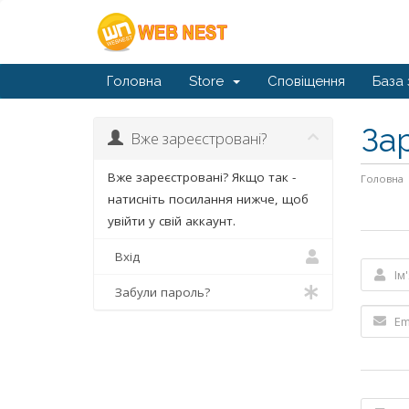
Головна
Store
Сповіщення
База 
За
Вже зареєстровані?
Вже зареєстровані? Якщо так -
Головна
натисніть посилання нижче, щоб
увійти у свій аккаунт.
Вхід
Забули пароль?