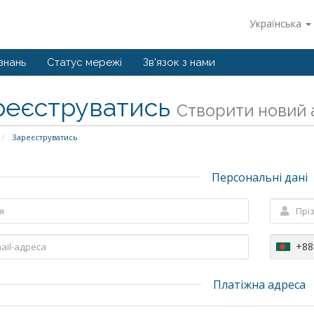
Українська
знань
Статус мережі
Зв'язок з нами
реєструватись
Створити новий а
Зареєструватись
Персональні дані
+88
Платіжна адреса