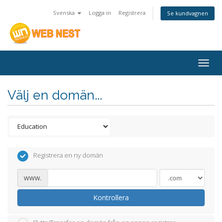
Svenska
Logga in
Registrera
Se kundvagnen
Togg
navig
Välj en domän...
Registrera en ny domän
www.
Kontrollera