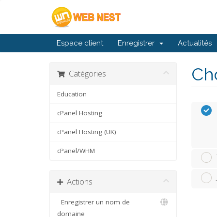
Espace client
Enregistrer
Actualités
Cho
Catégories
Education
cPanel Hosting
cPanel Hosting (UK)
cPanel/WHM
Actions
Enregistrer un nom de
domaine