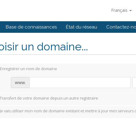
Français
Base de connaissances
État du réseau
Contactez-n
isir un domaine...
Enregistrer un nom de domaine
www.
Transfert de votre domaine depuis un autre registraire
Je vais utiliser mon nom de domaine existant et mettre à jour mes serveurs